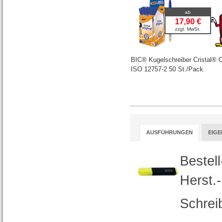
ab
17,90 €
zzgl. MwSt.
BIC® Kugelschreiber Cristal® O
ISO 12757-2 50 St./Pack.
AUSFÜHRUNGEN
EIG
Bestel
Herst.
Schrei