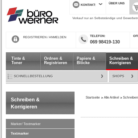
ÜBER UNS
KONTAKT
Verkauf nur an Selbstständige und Gewerbetre
TELEFON
ÖF
REGISTRIEREN
/
ANMELDEN
069 98419-130
Tinte &
Ordnen &
Papiere &
Schreiben &
Toner
Registrieren
Blöcke
Korrigieren
SCHNELLBESTELLUNG
SHOPS
Startseite
Alle Artikel
Schreiben
Schreiben &
Korrigieren
Marker/ Textmarker
Textmarker