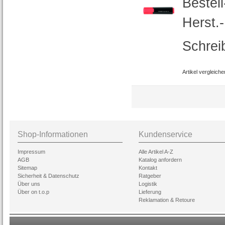
Bestel
Herst.
Schrei
Artikel vergleiche
Shop-Informationen
Kundenservice
Impressum
Alle Artikel A-Z
AGB
Katalog anfordern
Sitemap
Kontakt
Sicherheit & Datenschutz
Ratgeber
Über uns
Logistik
Über on t.o.p
Lieferung
Reklamation & Retoure