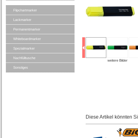
Flipchartmarker
Lackmarker
Permanentmarker
Whiteboardmarker
Spezialmarker
Nachfülltusche
weitere Bilder
Sonstiges
Diese Artikel könnten S