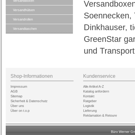
Versandboxen
Versandboxen
Versandhülsen
Soennecken, 
Versandrollen
Dinkhauser, 
Versandtaschen
GreenStar gar
und Transport
Shop-Informationen
Kundenservice
Impressum
Alle Artikel A-Z
AGB
Katalog anfordern
Sitemap
Kontakt
Sicherheit & Datenschutz
Ratgeber
Über uns
Logistik
Über on t.o.p
Lieferung
Reklamation & Retoure
Büro Werner Gmb