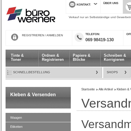
ÜBER UNS
KONTAKT
Verkauf nur an Selbstständige und Gewerbetre
TELEFON
ÖF
REGISTRIEREN
/
ANMELDEN
069 98419-130
Tinte &
Ordnen &
Papiere &
Schreiben &
Toner
Registrieren
Blöcke
Korrigieren
SCHNELLBESTELLUNG
SHOPS
Startseite
Alle Artikel
Kleben & 
Kleben & Versenden
Versandm
Waagen
Versandmi
Etiketten