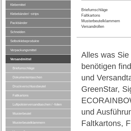
Klebemittel
Briefumschläge
Klebebänder/ -strips
Faltkartons
Musterbeutelklammern
Packbänder
Versandrollen
Schneiden
Selbstklebeprodukte
Verpackungsmittel
Alles was Sie
Versandmittel
benötigen fin
Briefumschläge
und Versandt
Dokumententaschen
Druckverschlussbeutel
GreenStar, S
Faltkartons
ECORAINBOW 
Luftpolsterversandtaschen / -folien
und Ausführu
Musterbeutel
Faltkartons, 
Musterbeutelklammern