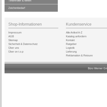
Tintenroller & Minen
Zeichenbedarf
Shop-Informationen
Kundenservice
Impressum
Alle Artikel A-Z
AGB
Katalog anfordern
Sitemap
Kontakt
Sicherheit & Datenschutz
Ratgeber
Über uns
Logistik
Über on t.o.p
Lieferung
Reklamation & Retoure
Büro Werner Gmb