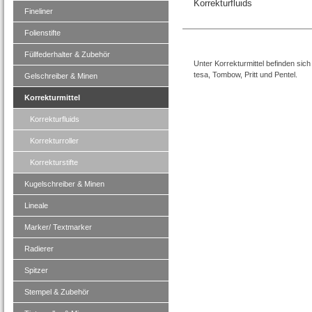
Korrekturfluids
Fineliner
Folienstifte
Füllfederhalter & Zubehör
Unter Korrekturmittel befinden sich
tesa, Tombow, Pritt und Pentel.
Gelschreiber & Minen
Korrekturmittel
Korrekturfluids
Korrekturroller
Korrekturstifte
Kugelschreiber & Minen
Lineale
Marker/ Textmarker
Radierer
Spitzer
Stempel & Zubehör