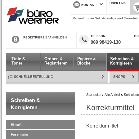
ÜBER UNS
KONTAKT
Verkauf nur an Selbstständige und Gewerbetre
TELEFON
ÖF
REGISTRIEREN
/
ANMELDEN
069 98419-130
Tinte &
Ordnen &
Papiere &
Schreiben &
Toner
Registrieren
Blöcke
Korrigieren
SCHNELLBESTELLUNG
SHOPS
Startseite
Alle Artikel
Schreiben
Schreiben &
Korrekturmittel
Korrigieren
Bleistifte
Korrekturmittel
Fasermaler