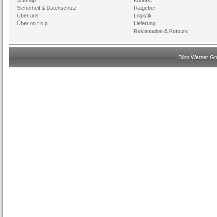
Sitemap
Kontakt
Sicherheit & Datenschutz
Ratgeber
Über uns
Logistik
Über on t.o.p
Lieferung
Reklamation & Retoure
Büro Werner Gmb