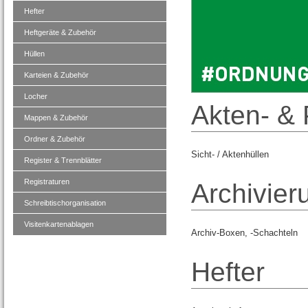
Hefter
Heftgeräte & Zubehör
Hüllen
Karteien & Zubehör
Locher
Akten- & 
Mappen & Zubehör
Ordner & Zubehör
Sicht- / Aktenhüllen
Register & Trennblätter
Registraturen
Archivie
Schreibtischorganisation
Visitenkartenablagen
Archiv-Boxen, -Schachteln
Hefter