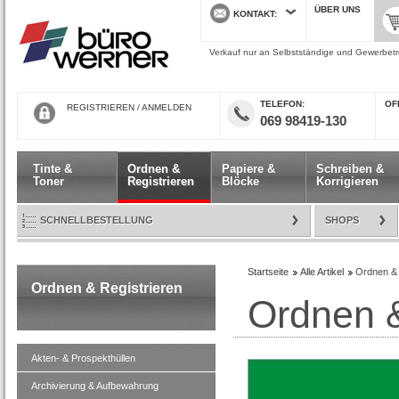
ÜBER UNS
KONTAKT
Verkauf nur an Selbstständige und Gewerbetre
TELEFON
ÖF
REGISTRIEREN
/
ANMELDEN
069 98419-130
Tinte &
Ordnen &
Papiere &
Schreiben &
Toner
Registrieren
Blöcke
Korrigieren
SCHNELLBESTELLUNG
SHOPS
Startseite
Alle Artikel
Ordnen & 
Ordnen & Registrieren
Ordnen &
Akten- & Prospekthüllen
Archivierung & Aufbewahrung