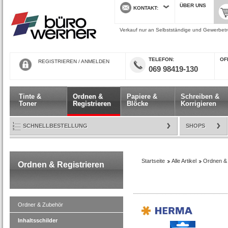
ÜBER UNS
KONTAKT
Verkauf nur an Selbstständige und Gewerbetre
TELEFON
ÖF
REGISTRIEREN
/
ANMELDEN
069 98419-130
Tinte &
Ordnen &
Papiere &
Schreiben &
Toner
Registrieren
Blöcke
Korrigieren
SCHNELLBESTELLUNG
SHOPS
Startseite
Alle Artikel
Ordnen & 
Ordnen & Registrieren
Ordner & Zubehör
Inhaltsschilder