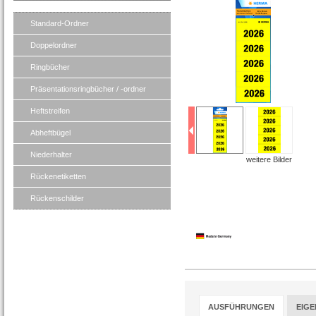
Standard-Ordner
Doppelordner
Ringbücher
Präsentationsringbücher / -ordner
Heftstreifen
Abheftbügel
Niederhalter
weitere Bilder
Rückenetiketten
Rückenschilder
AUSFÜHRUNGEN
EIG