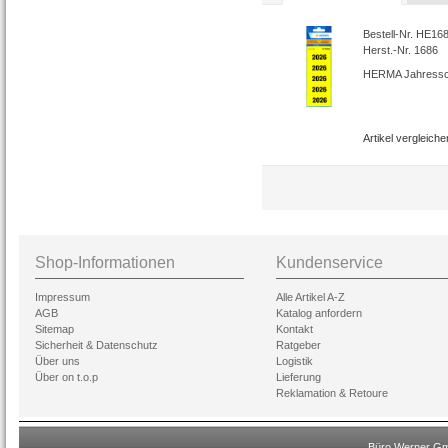
Bestell-Nr. HE16
Herst.-Nr. 1686
HERMA Jahresschi
Artikel vergleiche
Shop-Informationen
Kundenservice
Impressum
Alle Artikel A-Z
AGB
Katalog anfordern
Sitemap
Kontakt
Sicherheit & Datenschutz
Ratgeber
Über uns
Logistik
Über on t.o.p
Lieferung
Reklamation & Retoure
Büro Werner Gmb