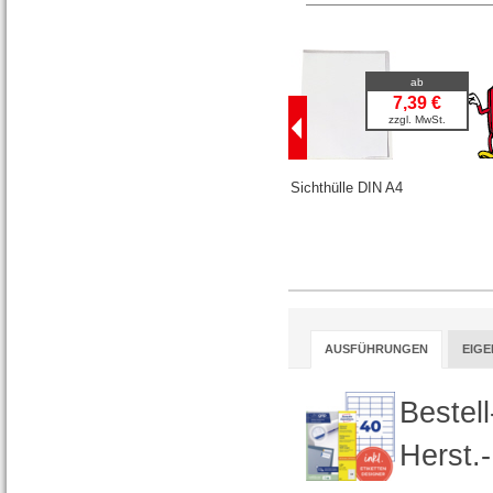
ab
7,39 €
zzgl. MwSt.
Sichthülle DIN A4
AUSFÜHRUNGEN
EIG
Bestel
Herst.