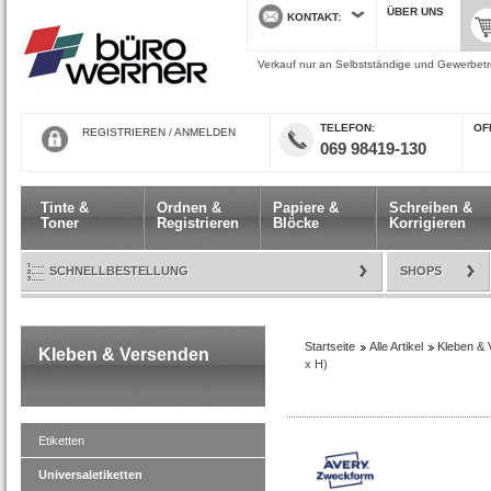
ÜBER UNS
KONTAKT
Verkauf nur an Selbstständige und Gewerbetre
TELEFON
ÖF
REGISTRIEREN
/
ANMELDEN
069 98419-130
Tinte &
Ordnen &
Papiere &
Schreiben &
Toner
Registrieren
Blöcke
Korrigieren
SCHNELLBESTELLUNG
SHOPS
Startseite
Alle Artikel
Kleben & 
Kleben & Versenden
x H)
Etiketten
Universaletiketten