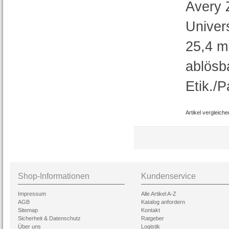
Avery 
Univers
25,4 m
ablösb
Etik./P
Artikel vergleiche
Shop-Informationen
Kundenservice
Impressum
Alle Artikel A-Z
AGB
Katalog anfordern
Sitemap
Kontakt
Sicherheit & Datenschutz
Ratgeber
Über uns
Logistik