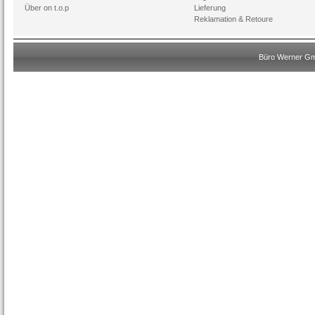
Über on t.o.p
Lieferung
Reklamation & Retoure
Büro Werner Gmb