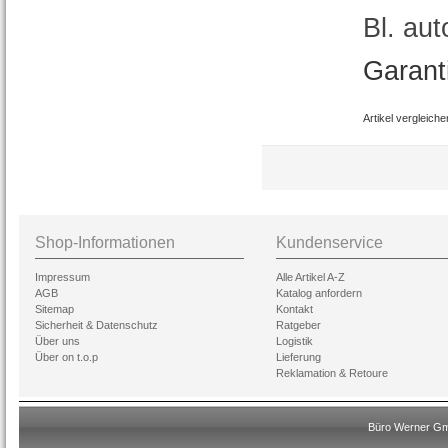
Bl. au
Garant
Artikel vergleiche
Shop-Informationen
Kundenservice
Impressum
Alle Artikel A-Z
AGB
Katalog anfordern
Sitemap
Kontakt
Sicherheit & Datenschutz
Ratgeber
Über uns
Logistik
Über on t.o.p
Lieferung
Reklamation & Retoure
Büro Werner Gmb