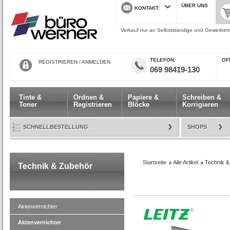
ÜBER UNS
KONTAKT
Verkauf nur an Selbstständige und Gewerbetre
TELEFON
ÖF
REGISTRIEREN
/
ANMELDEN
069 98419-130
Tinte &
Ordnen &
Papiere &
Schreiben &
Toner
Registrieren
Blöcke
Korrigieren
SCHNELLBESTELLUNG
SHOPS
Startseite
Alle Artikel
Technik &
Technik & Zubehör
Aktenvernichter
Aktenvernichter